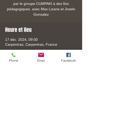
par le groupe CUMPAKI à des fins
pédagogiques. avec Max Lizana et Joselo
Gonzalez
Heure et lieu
17 déc. 2024, 09:00
Carpentras, Carpentras, France
Phone
Email
Facebook
Partager cet événement
Tel:
+33 (0) 6-3306-8619
Mail:
mail@joselo.fr
© 2026 by JOSELO