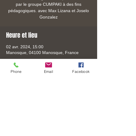
par le groupe CUMPAKI à des fins
pédagogiques. avec Max Lizana et Joselo
Gonzalez
Heure et lieu
02 avr. 2024, 15:00
Manosque, 04100 Manosque, France
Phone
Email
Facebook
Partager cet événement
Tel:
+33 (0) 6-3306-8619
Mail:
mail@joselo.fr
© 2026 by JOSELO