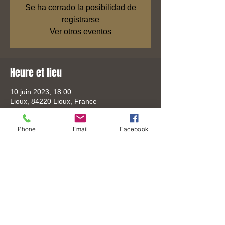
Se ha cerrado la posibilidad de
registrarse
Ver otros eventos
Heure et lieu
10 juin 2023, 18:00
Lioux, 84220 Lioux, France
Phone
Email
Facebook
Partager cet événement
Tel:
+33 (0) 6-3306-8619