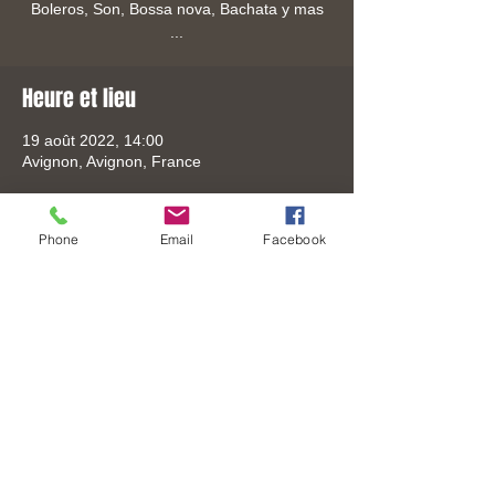
Boleros, Son, Bossa nova, Bachata y mas
...
Heure et lieu
19 août 2022, 14:00
Avignon, Avignon, France
Phone
Email
Facebook
Partager cet événement
Tel:
+33 (0) 6-3306-8619
Mail:
mail@joselo.fr
© 2026 by JOSELO