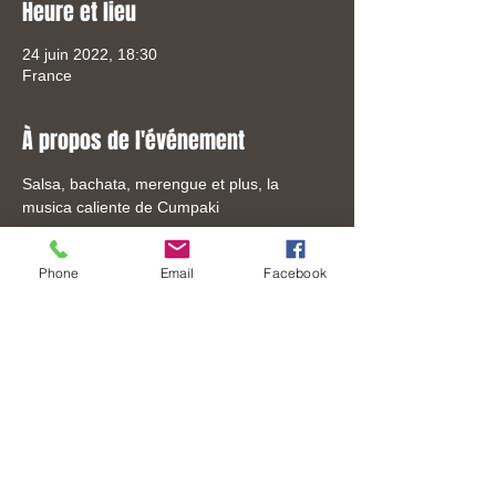
Heure et lieu
24 juin 2022, 18:30
France
À propos de l'événement
Salsa, bachata, merengue et plus, la 
musica caliente de Cumpaki
Phone
Email
Facebook
Partager cet événement
Tel:
+33 (0) 6-3306-8619