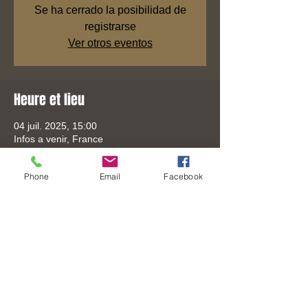
Se ha cerrado la posibilidad de
registrarse
Ver otros eventos
Heure et lieu
04 juil. 2025, 15:00
Infos a venir, France
Phone
Email
Facebook
Partager cet événement
Tel:
+33 (0) 6-3306-8619