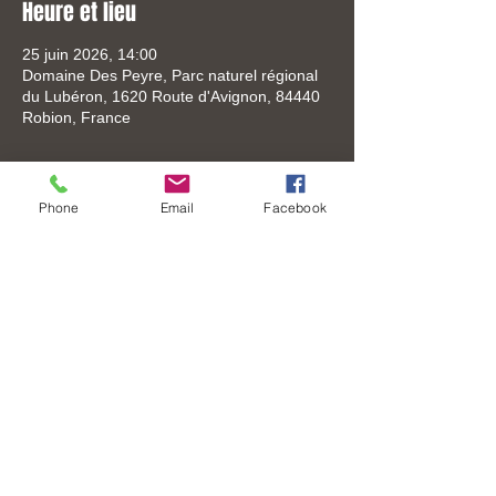
Heure et lieu
25 juin 2026, 14:00
Domaine Des Peyre, Parc naturel régional
du Lubéron, 1620 Route d'Avignon, 84440
Robion, France
Phone
Email
Facebook
Partager cet événement
Tel:
+33 (0) 6-3306-8619
Mail:
mail@joselo.fr
© 2026 by JOSELO