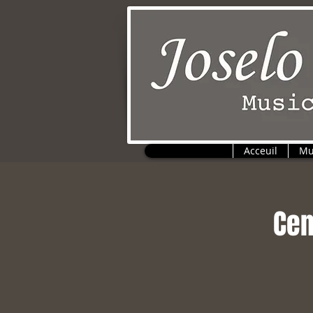
Acceuil
Mu
Cen