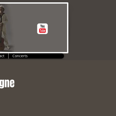
act
Concerts
agne